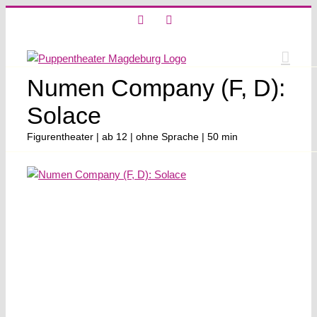
Skip
X
Instagram
to
content
Numen Company (F, D):
Solace
Figurentheater | ab 12 | ohne Sprache | 50 min
View
Larger
Image