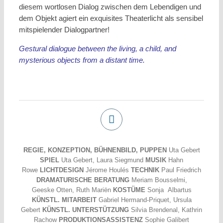
diesem wortlosen Dialog zwischen dem Lebendigen und
dem Objekt agiert ein exquisites Theaterlicht als sensibel
mitspielender Dialogpartner!
Gestural dialogue between the living, a child, and
mysterious objects from a distant time.
REGIE, KONZEPTION, BÜHNENBILD, PUPPEN
Uta Gebert
SPIEL
Uta Gebert, Laura Siegmund
MUSIK
Hahn
Rowe
LICHTDESIGN
Jérome Houlés
TECHNIK
Paul Friedrich
DRAMATURISCHE BERATUNG
Meriam Bousselmi,
Geeske Otten, Ruth Mariën
KOSTÜME
Sonja Albartus
KÜNSTL. MITARBEIT
Gabriel Hermand-Priquet, Ursula
Gebert
KÜNSTL. UNTERSTÜTZUNG
Silvia Brendenal, Kathrin
Rachow
PRODUKTIONSASSISTENZ
Sophie Galibert