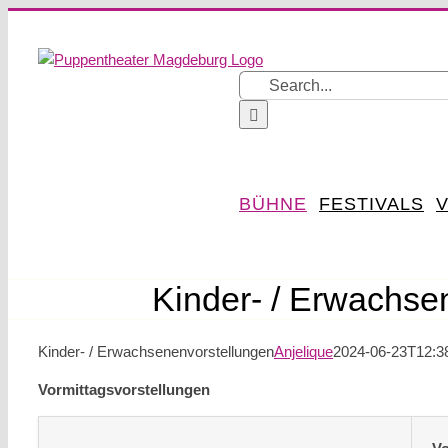
Skip
to
content
Search
for:
BÜHNE
FESTIVALS
V
Kinder- / Erwachse
Kinder- / Erwachsenenvorstellungen
Anjelique
2024-06-23T12:3
Vormittagsvorstellungen