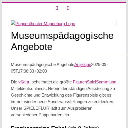
Skip
X
Instagram
to
content
Museumspädagogische
Angebote
Museumspädagogische Angebote
Anjelique
2025-09-
05T17:08:33+02:00
Die
villa
p
.
beheimatet die größte
Figuren­SpielSammlung
Mitteldeutschlands. Neben der ständigen Ausstellung zu
Geschichte und Entwicklung des Figurenspiels gibt es
immer wieder neue Sonderausstellungen zu entdecken.
Unser SPIELEFLUR lädt zum Ausprobieren
verschiedener Puppenarten ein.