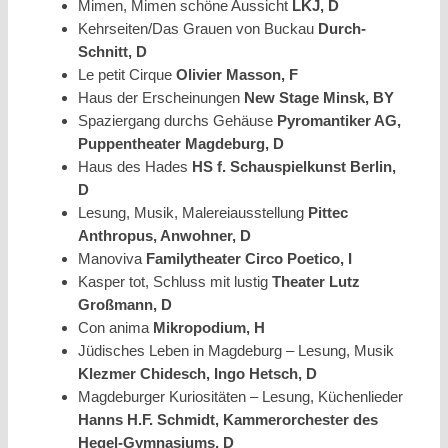
Mimen, Mimen schöne Aussicht
LKJ, D
Kehrseiten/Das Grauen von Buckau
Durch-
Schnitt, D
Le petit Cirque
Olivier Masson, F
Haus der Erscheinungen
New Stage Minsk, BY
Spaziergang durchs Gehäuse
Pyromantiker AG,
Puppentheater Magdeburg, D
Haus des Hades
HS f. Schauspielkunst Berlin,
D
Lesung, Musik, Malereiausstellung
Pittec
Anthropus, Anwohner, D
Manoviva
Familytheater Circo Poetico, I
Kasper tot, Schluss mit lustig
Theater Lutz
Großmann, D
Con anima
Mikropodium, H
Jüdisches Leben in Magdeburg – Lesung, Musik
Klezmer Chidesch, Ingo Hetsch, D
Magdeburger Kuriositäten – Lesung, Küchenlieder
Hanns H.F. Schmidt, Kammerorchester des
Hegel-Gymnasiums, D