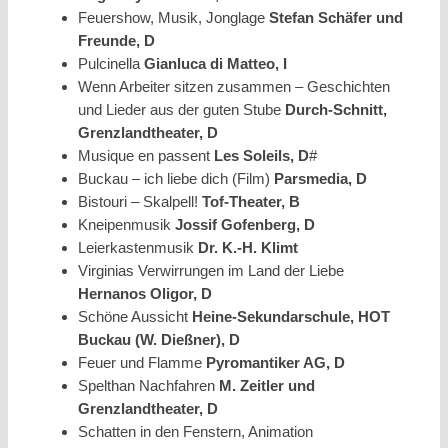
Feuershow, Musik, Jonglage
Stefan Schäfer und
Freunde, D
Pulcinella
Gianluca di Matteo, I
Wenn Arbeiter sitzen zusammen – Geschichten
und Lieder aus der guten Stube
Durch-Schnitt,
Grenzlandtheater, D
Musique en passent
Les Soleils, D
#
Buckau – ich liebe dich (Film)
Parsmedia, D
Bistouri – Skalpell!
Tof-Theater, B
Kneipenmusik
Jossif Gofenberg, D
Leierkastenmusik
Dr. K.-H. Klimt
Virginias Verwirrungen im Land der Liebe
Hernanos Oligor, D
Schöne Aussicht
Heine-Sekundarschule, HOT
Buckau (W. Dießner), D
Feuer und Flamme
Pyromantiker AG, D
Spelthan Nachfahren
M. Zeitler und
Grenzlandtheater, D
Schatten in den Fenstern, Animation