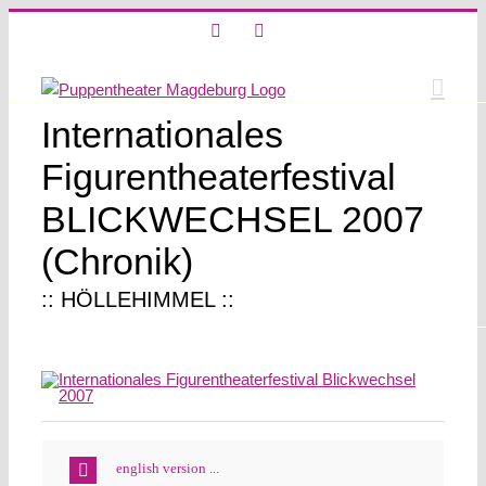
Skip
X
Instagram
to
content
Internationales
Figurentheaterfestival
BLICKWECHSEL 2007
(Chronik)
:: HÖLLEHIMMEL ::
english version ...