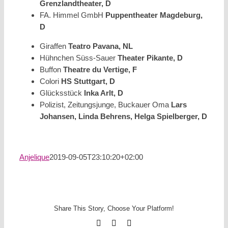
Grenzlandtheater, D
FA. Himmel GmbH
Puppentheater Magdeburg,
D
Giraffen
Teatro Pavana, NL
Hühnchen Süss-Sauer
Theater Pikante, D
Buffon
Theatre du Vertige, F
Colori
HS Stuttgart, D
Glücksstück
Inka Arlt, D
Polizist, Zeitungsjunge, Buckauer Oma
Lars
Johansen, Linda Behrens, Helga Spielberger, D
Anjelique
2019-09-05T23:10:20+02:00
Share This Story, Choose Your Platform!
Facebook
X
Email