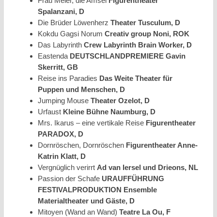
Frau Meier, die Amsel
Figurentheater
Spalanzani, D
Die Brüder Löwenherz
Theater Tusculum, D
Kokdu Gagsi Norum
Creativ group Noni, ROK
Das Labyrinth
Crew Labyrinth Brain Worker, D
Eastenda
DEUTSCHLANDPREMIERE
Gavin
Skerritt, GB
Reise ins Paradies
Das Weite Theater für
Puppen und Menschen, D
Jumping Mouse
Theater Ozelot, D
Urfaust
Kleine Bühne Naumburg, D
Mrs. Ikarus – eine vertikale Reise
Figurentheater
PARADOX, D
Dornröschen, Dornröschen
Figurentheater Anne-
Katrin Klatt, D
Vergnüglich verirrt
Ad van Iersel und Drieons, NL
Passion der Schafe
URAUFFÜHRUNG
FESTIVALPRODUKTION
Ensemble
Materialtheater und Gäste, D
Mitoyen (Wand an Wand)
Teatre La Ou, F