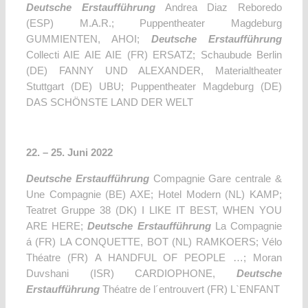
Deutsche Erstaufführung
Andrea Diaz Reboredo
(ESP) M.A.R.; Puppentheater Magdeburg
GUMMIENTEN, AHOI;
Deutsche Erstaufführung
Collecti AIE AIE AIE (FR) ERSATZ; Schaubude Berlin
(DE) FANNY UND ALEXANDER, Materialtheater
Stuttgart (DE) UBU; Puppentheater Magdeburg (DE)
DAS SCHÖNSTE LAND DER WELT
22. – 25. Juni 2022
Deutsche Erstaufführung
Compagnie Gare centrale &
Une Compagnie (BE) AXE; Hotel Modern (NL) KAMP;
Teatret Gruppe 38 (DK) I LIKE IT BEST, WHEN YOU
ARE HERE;
Deutsche Erstaufführung
La Compagnie
á (FR) LA CONQUETTE, BOT (NL) RAMKOERS; Vélo
Théatre (FR) A HANDFUL OF PEOPLE …; Moran
Duvshani (ISR) CARDIOPHONE,
Deutsche
Erstaufführung
Théatre de l´entrouvert (FR) L`ENFANT