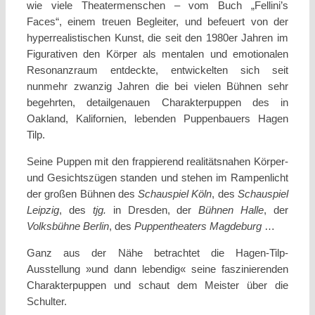
wie viele Theatermenschen – vom Buch „Fellini’s
Faces“, einem treuen Begleiter, und befeuert von der
hyperrealistischen Kunst, die seit den 1980er Jahren im
Figurativen den Körper als mentalen und emotionalen
Resonanzraum entdeckte, entwickelten sich seit
nunmehr zwanzig Jahren die bei vielen Bühnen sehr
begehrten, detailgenauen Charakterpuppen des in
Oakland, Kalifornien, lebenden Puppenbauers Hagen
Tilp.
Seine Puppen mit den frappierend realitätsnahen Körper-
und Gesichtszügen standen und stehen im Rampenlicht
der großen Bühnen des
Schauspiel Köln
, des
Schauspiel
Leipzig
, des
tjg.
in Dresden, der
Bühnen Halle
, der
Volksbühne Berlin
, des
Puppentheaters Magdeburg
…
Ganz aus der Nähe betrachtet die Hagen-Tilp-
Ausstellung »und dann lebendig« seine faszinierenden
Charakterpuppen und schaut dem Meister über die
Schulter.