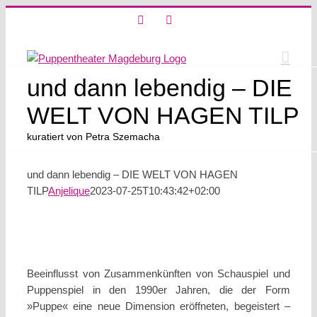
Skip
X
Instagram
to
content
und dann lebendig – DIE
WELT VON HAGEN TILP
kuratiert von Petra Szemacha
und dann lebendig – DIE WELT VON HAGEN
TILP
Anjelique
2023-07-25T10:43:42+02:00
Beeinflusst von Zusammenkünften von Schauspiel und
Puppenspiel in den 1990er Jahren, die der Form
»Puppe« eine neue Dimension eröffneten, begeistert –