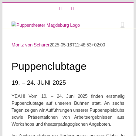
Skip
X
Instagram
to
content
Moritz von Schurer
2025-05-16T11:48:53+02:00
Puppenclubtage
19. – 24. JUNI 2025
YEAH! Vom 19. – 24. Juni 2025 finden erstmalig
Puppenclubtage auf unseren Bühnen statt. An sechs
Tagen zeigen wir Aufführungen unserer Puppenspielclubs
sowie Präsentationen von Arbeitsergebnissen aus
Workshops und theaterpädagogischen Angeboten.
Im Zentrum stehen die Performances unserer Clubs. In