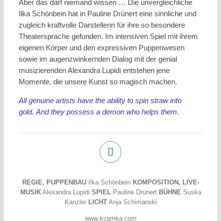
Aber das darf niemand wissen … Die unvergleichliche
Ilka Schönbein hat in Pauline Drünert eine sinnliche und
zugleich kraftvolle Darstellerin für ihre so besondere
Theatersprache gefunden. Im intensiven Spiel mit ihrem
eigenen Körper und den expressiven Puppenwesen
sowie im augenzwinkernden Dialog mit der genial
musizierenden Alexandra Lupidi entstehen jene
Momente, die unsere Kunst so magisch machen.
All genuine artists have the ability to spin straw into
gold. And they possess a demon who helps them.
REGIE, PUPPENBAU
Ilka Schönbein
KOMPOSITION, LIVE-
MUSIK
Alexandra Lupidi
SPIEL
Pauline Drünert
BÜHNE
Suska
Kanzler
LICHT
Anja Schimanski
www.ksamka.com