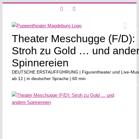
Skip
X
Instagram
to
content
Theater Meschugge (F/D):
Stroh zu Gold … und ande
Spinnereien
DEUTSCHE ERSTAUFFÜHRUNG | Figurentheater und Live-Musi
ab 12 | in deutscher Sprache | 60 min
View
Larger
Image