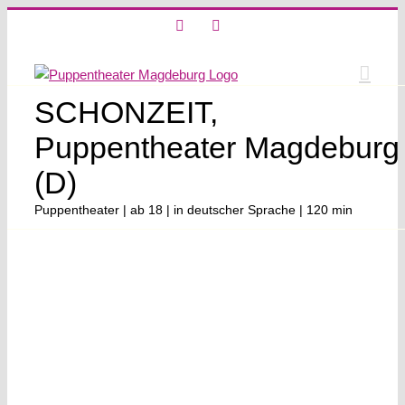
Skip
X
Instagram
to
content
SCHONZEIT,
Puppentheater Magdeburg
(D)
Puppentheater | ab 18 | in deutscher Sprache | 120 min
View
Larger
Image