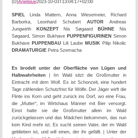
(D)
Anjelique
2023-10-03T13:04:17+02:00
SPIEL
Linda Mattern, Anna Wiesemeier, Richard
Barborka, Leonhard Schubert
AUTOR
Andreas
Jungwirth
KONZEPT
Nis Søgaard
BÜHNE
Nis
Søgaard, Simon Bukhave
PUPPENFIGURINEN
Simon
Bukhave
PUPPENBAU
Lili Laube
MUSIK
Pilip Nikolic
DRAMATURGIE
Petra Szemacha
Es brodelt unter der Oberfläche von Lügen und
Halbwahrheiten
| Im Wald sitzt die Großmutter in
Eintracht mit dem Wolf. Es ist Schonzeit, eine hundert
Tage zählenden Schutzfrist für Wölfe. Der Jäger wirft die
Flinte ins Korn und geht zurück ins Dorf, wo eine Frau,
die „Mutter“, im Wirtshaus Männer mit Bier versorgt.
Einst hatte sie die Großmutter allein im Wald
zurückgelassen und das Mädchen bekommen, das nun
kein Kind mehr ist. Es sucht seinen Vater, der im Wald
geblieben ist, und will einen, der ihr gefällt. | Unter der