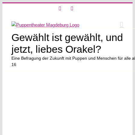
Skip
X
Instagram
to
content
Gewählt ist gewählt, und
jetzt, liebes Orakel?
Eine Befragung der Zukunft mit Puppen und Menschen für alle a
16
View
Larger
Image