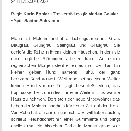
24T11:15:50+02:00
Regie
Karin Eppler •
Theaterpädagogik
Marlen Geisler
•
Spiel
Sabine Schramm
Mona ist Malerin und ihre Lieblingsfarbe ist Grau:
Blaugrau, Grüngrau, Steingrau und Graugrau. Sie
genießt die Ruhe in ihrem kleinen Häuschen, in dem sie
ohne jegliche Störungen arbeiten kann. An einem
regnerischen Morgen steht er einfach vor der Tür: Ein
kleiner gelber Hund namens Huhu, der ganz
herzzerreißend winselt. Weil man bei so einem Wetter
keinen Hund vor die Tür jagt, beschließt Mona, das
tropfnasse Tier zumindest für eine Weile mit ins warme
Haus zu nehmen. Dort stellt der neue Mitbewohner das
Leben der Malerin innerhalb kürzester Zeit auf den Kopf.
Von Ruhe hält er nämlich gar nichts. Er will lieber spielen,
schließt Freundschaft mit einer Gummiente und bringt
endlich mal ein bisschen Farbe in Monas graue vier