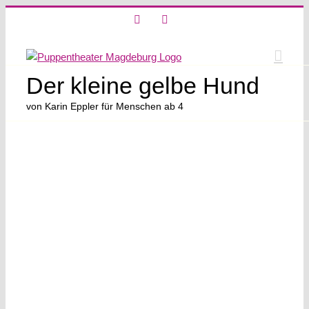
Skip
X
Instagram
to
content
Der kleine gelbe Hund
von Karin Eppler für Menschen ab 4
View
Larger
Image